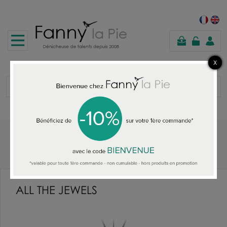
shopping
cart
Home
ALL THE JEWELS
ALL THE JEWELS