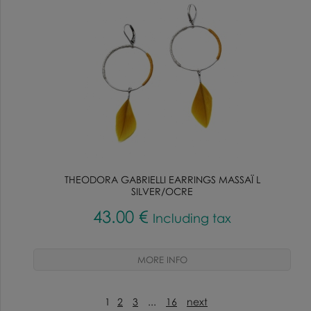
THEODORA GABRIELLI EARRINGS MASSAÏ L
SILVER/OCRE
43
.00
€
Including tax
1
2
3
...
16
next