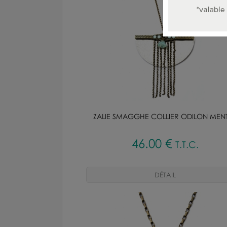
ZALIE SMAGGHE COLLIER ODILON MEN
46
.00
€
T.T.C.