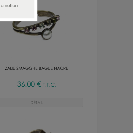
ZALIE SMAGGHE BAGUE NACRE
36
.00
€
T.T.C.