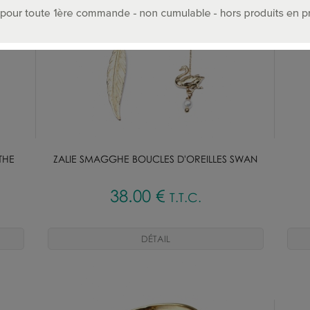
THE
ZALIE SMAGGHE BOUCLES D'OREILLES SWAN
38
.00
€
T.T.C.