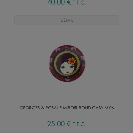
40
.00
€
T.T.C.
GEORGES & ROSALIE MIROIR ROND GABY MI06
25
.00
€
T.T.C.