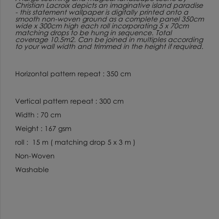
Christian Lacroix depicts an imaginative island paradise
- this statement wallpaper is digitally printed onto a
smooth non-woven ground as a complete panel 350cm
wide x 300cm high each roll incorporating 5 x 70cm
matching drops to be hung in sequence. Total
coverage 10.5m2. Can be joined in multiples according
to your wall width and trimmed in the height if required.
Horizontal pattern repeat : 350 cm
Vertical pattern repeat : 300 cm
Width : 70 cm
Weight : 167 gsm
roll : 15 m ( matching drop 5 x 3 m )
Non-Woven
Washable