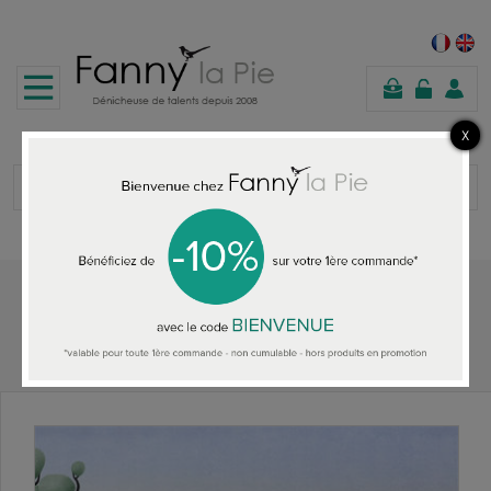
shopping
cart
Home
HOME ACCESSORIES
Christian Lacroix Wallpaper It's Paradise Agate