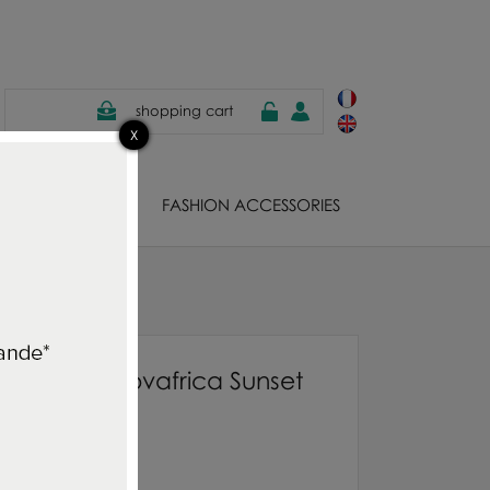
shopping cart
EWELS
FASHION ACCESSORIES
ne 2 Tangerine
Wallpaper Novafrica Sunset