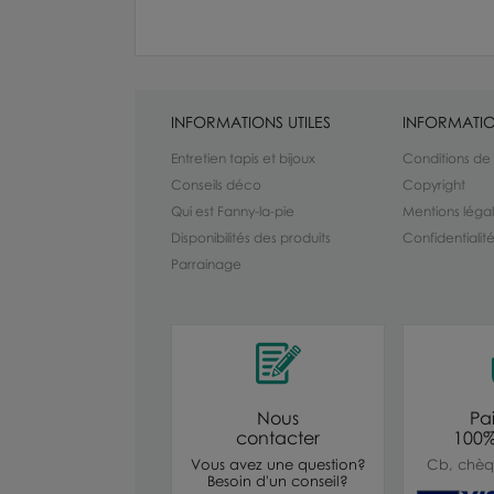
INFORMATIONS UTILES
INFORMATIO
Entretien tapis et bijoux
Conditions de
Conseils déco
Copyright
Qui est Fanny-la-pie
Mentions léga
Disponibilités des produits
Confidentiali
Parrainage
Nous
Pa
contacter
100%
Vous avez une question?
Cb, chèq
Besoin d'un conseil?