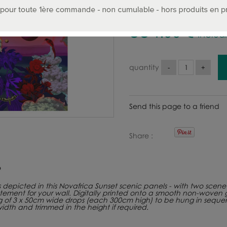
334
.00
€
Includ
quantity
Send this page to a friend
Share
 depicted in this Novafrica Sunset scenic panels - with two scen
tement for your wall. Digitally printed onto a smooth non-wove
sing of 3 x 50cm wide drops (each 300cm high) to be hung in sequ
width and trimmed in the height if required.