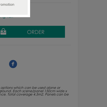
ing tax
e options which can be used alone or
n ground. Each scene/panel 150cm wide x
ence. Total coverage 4.5m2. Panels can be