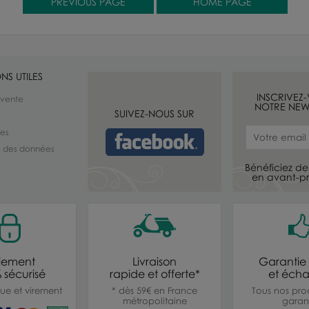
NS UTILES
INSCRIVEZ
 vente
NOTRE NEW
SUIVEZ-NOUS SUR
les
té des données
Bénéficiez de 
en avant-pr
iement
Livraison
Garantie 
 sécurisé
rapide et offerte*
et éch
ue et virement
* dès 59€ en France
Tous nos prod
métropolitaine
garant