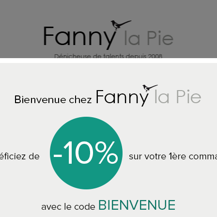
HOME DECORATION DESIGNERS
J
ACCESSORIES
Christian Lacroix Wallpaper Novafrica Sunset sce
Christian Lacroix 
scene 2 Tangerine
PCL7050/01