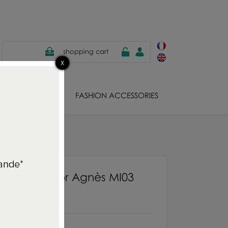
shopping cart
EWELS
FASHION ACCESSORIES
MI03
 round mirror Agnès MI03