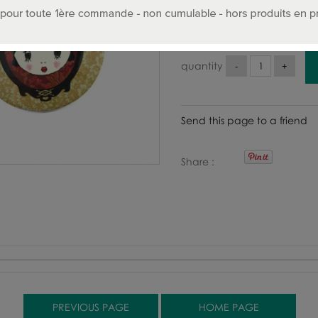
25
.00
€
Includin
quantity
Send this page to a friend
Share