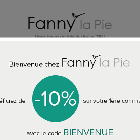
HOME DECORATION DESIGNERS
J
e
ALL THE ACCESSORIES
Georges & Rosalie round mirror Agnès 
Georges & Rosalie