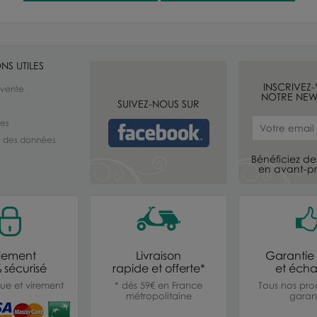
NS UTILES
INSCRIVEZ
 vente
NOTRE NEW
SUIVEZ-NOUS SUR
les
té des données
Bénéficiez de 
en avant-pr
iement
Livraison
Garantie 
 sécurisé
rapide et offerte*
et éch
ue et virement
* dès 59€ en France
Tous nos prod
métropolitaine
garant