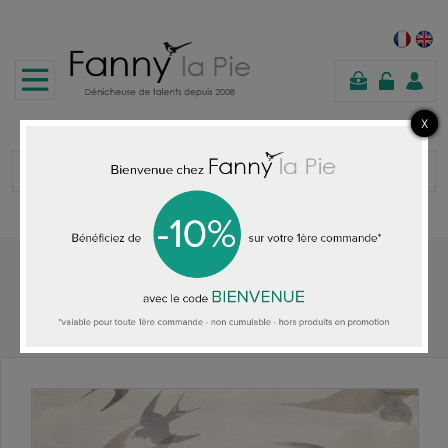
shopping
cart
Home
ALL THE WALLPAPER
John Derian Chimney Swallows Dawn wallpaper