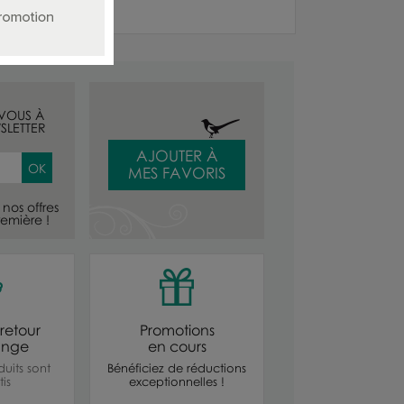
-VOUS À
SLETTER
AJOUTER À
MES FAVORIS
nos offres
emière !
retour
Promotions
ange
en cours
uits sont
Bénéficiez de réductions
is
exceptionnelles !