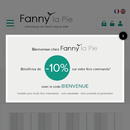
shopping
cart
Home
ALL THE WALLPAPER
Ralph Lauren Aiden Stripe granite/red wallpaper