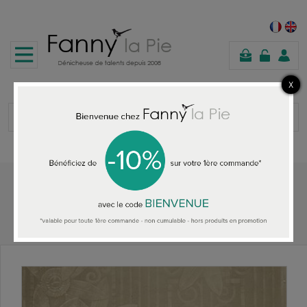
shopping
cart
Home
ALL THE WALLPAPER
Ralph Lauren Fleur Moderne Cream wallpaper