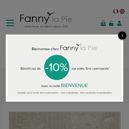
shopping
cart
Home
ALL THE WALLPAPER
Ralph Lauren Fleur Moderne Pearl wallpaper