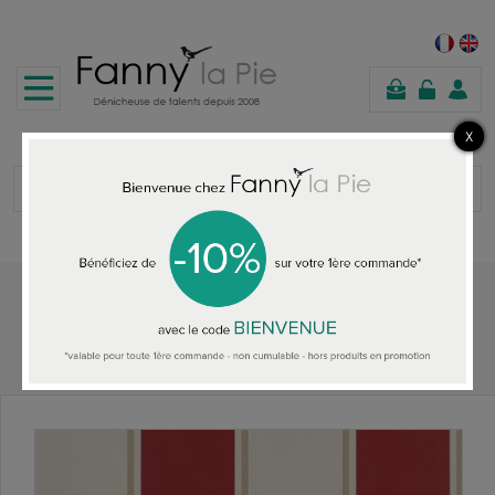
shopping
cart
Home
ALL THE WALLPAPER
Ralph Lauren Mapleton Stripe Vermilion wallpaper