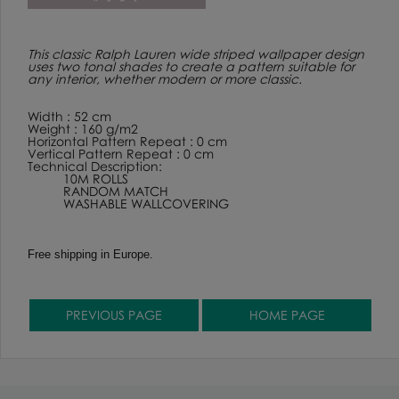
This classic Ralph Lauren wide striped wallpaper design
uses two tonal shades to create a pattern suitable for
any interior, whether modern or more classic.
Width : 52 cm
Weight : 160 g/m2
Horizontal Pattern Repeat : 0 cm
Vertical Pattern Repeat : 0 cm
Technical Description:
10M ROLLS
RANDOM MATCH
WASHABLE WALLCOVERING
Free shipping in Europe.