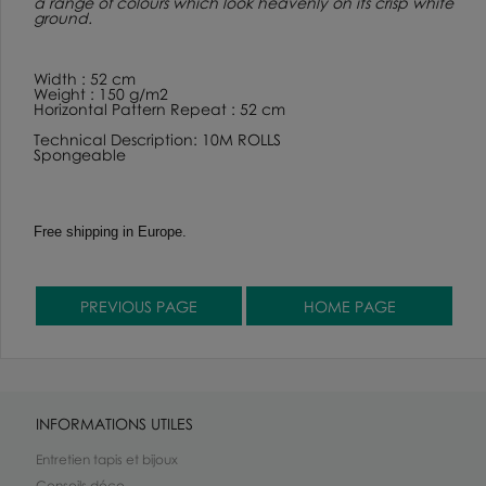
a range of colours which look heavenly on its crisp white
ground.
Width : 52 cm
Weight : 150 g/m2
Horizontal Pattern Repeat : 52 cm
Technical Description: 10M ROLLS
Spongeable
Free shipping in Europe.
INFORMATIONS UTILES
Entretien tapis et bijoux
Conseils déco