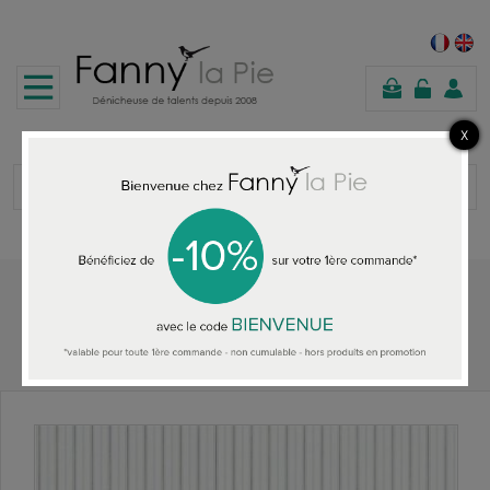
shopping
cart
Home
HOME ACCESSORIES
Ralph Lauren Marrifield Stripe wallpaper