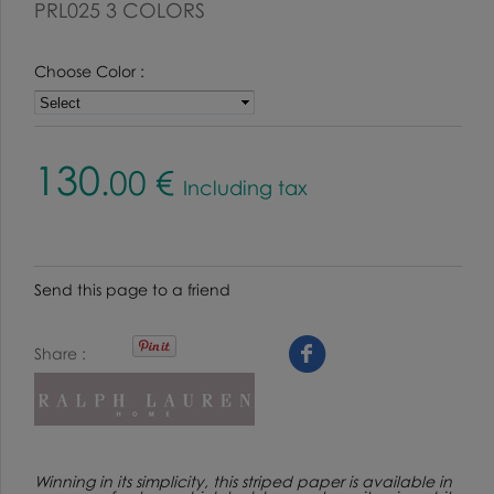
PRL025 3 COLORS
Choose Color :
130
.00
€
Including tax
Send this page to a friend
Share
Winning in its simplicity, this striped paper is available in