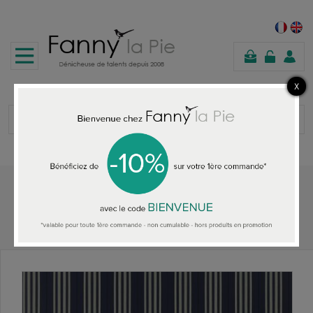
shopping
cart
Home
ALL THE WALLPAPER
Ralph Lauren Palatine Porcelain Midnight