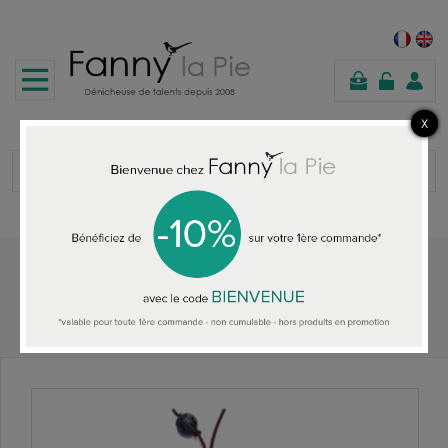
panier
Accueil
TOUS LES COLLIERS
Georges & Rosalie Collier poupée vieux rose perle verte