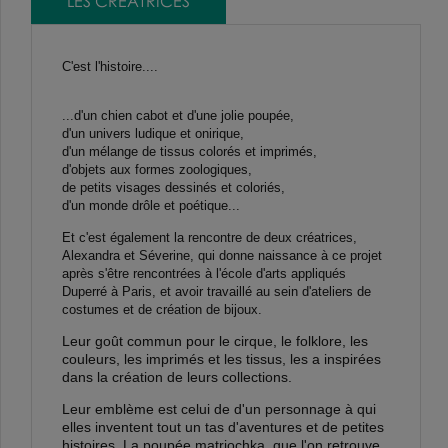
LES CRÉATRICES
C'est l'histoire....
...d'un chien cabot et d'une jolie poupée,
d'un univers ludique et onirique,
d'un mélange de tissus colorés et imprimés,
d'objets aux formes zoologiques,
de petits visages dessinés et coloriés,
d'un monde drôle et poétique...
Et c'est également la rencontre de deux créatrices,
Alexandra et Séverine, qui donne naissance à ce projet
après s'être rencontrées à
l'école d'arts appliqués
Duperré à Paris
, et avoir travaillé au sein d'ateliers de
costumes et de création de bijoux.
Leur goût commun pour le cirque, le folklore, les
couleurs, les imprimés et les tissus, les a inspirées
dans la création de leurs collections.
Leur emblème est celui de d'un personnage à qui
elles inventent tout un tas d'aventures et de petites
histoires.
La poupée matriochka
, que l'on retrouve