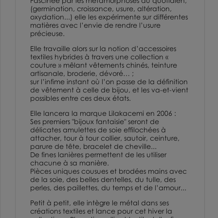
Fascinée par les métamorphoses du quotidien,
(germination, croissance, usure, altération,
oxydation...) elle les expérimente sur différentes
matières avec l’envie de rendre l’usure
précieuse.
Elle travaille alors sur la notion d’accessoires
textiles hybrides à travers une collection «
couture » mêlant vêtements chinés, teinture
artisanale, broderie, dévoré… ;
sur l’infime instant où l’on passe de la définition
de vêtement à celle de bijou, et les va-et-vient
possibles entre ces deux états.
Elle lancera la marque Lilakacemi en 2006 :
Ses premiers "
bijoux fantaisie
" seront de
délicates amulettes de soie effilochées à
attacher, tour à tour collier, sautoir, ceinture,
parure de tête, bracelet de cheville...
De fines lanières permettent de les utiliser
chacune à sa manière.
Pièces uniques cousues et brodées mains avec
de la soie, des belles dentelles, du tulle, des
perles, des paillettes, du temps et de l’amour...
Petit à petit, elle intègre le métal dans ses
créations textiles et lance pour cet hiver la