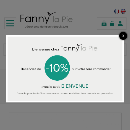
panier
Accueil
TOUS LES BRACELETS
Bracelet Fleur Filante Lilakacemi argent tulle jaune