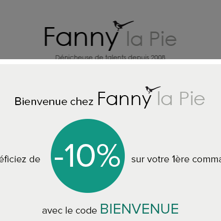
X
CREATEURS DECO MAISON
BI
Accueil
Christian Lacroix Papier peint Algae Bloom Iris
Christian Lacroix P
PCL7041/02