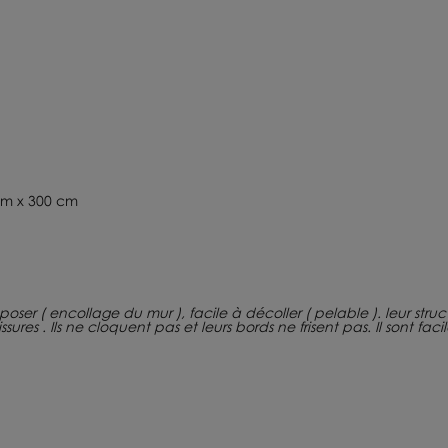
cm x 300 cm
 à poser ( encollage du mur ), facile à décoller ( pelable ). leur str
ures . Ils ne cloquent pas et leurs bords ne frisent pas. Il sont fac