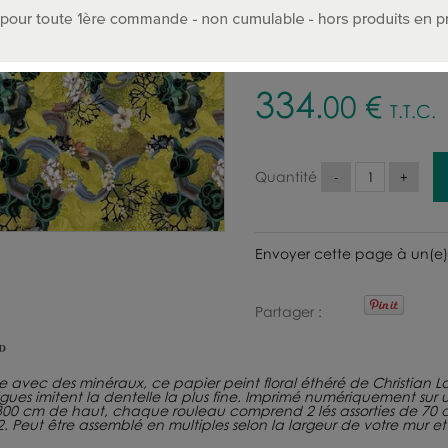
Couleurs :
334
.00
€
T.T.C.
Quantité
Envoyer cette page à un(e)
Partager
 avec des minéraux, ce papier peint floral éthéré de Christian 
ues imitent la dentelle la plus fine. Imprimé numériquement sur un 
00 cm de haut, chaque rouleau comprend 2 lés assorties de 70 
m2. Peut être assemblé en multiples selon la largeur de votre mur 