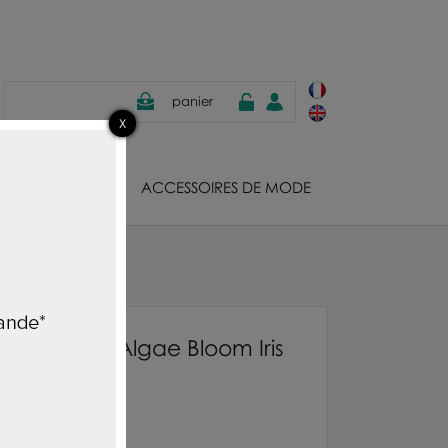
panier
JOUX
ACCESSOIRES DE MODE
apier peint Algae Bloom Iris