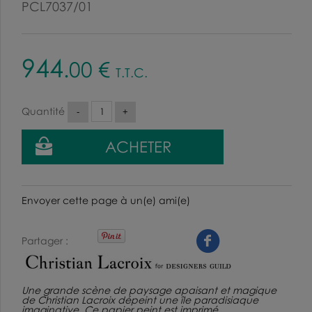
PCL7037/01
944
.00
€
T.T.C.
Quantité
Envoyer cette page à un(e) ami(e)
Partager
Une grande scène de paysage apaisant et magique
de Christian Lacroix dépeint une île paradisiaque
imaginative. Ce papier peint est imprimé