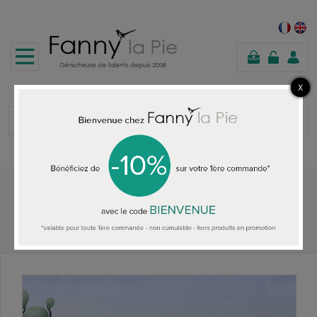
panier
Accueil
ACCESSOIRES MAISON
Christian Lacroix Papier peint It's Paradise Agate