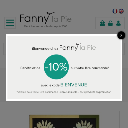
panier
Accueil
ACCESSOIRES MAISON
Christian Lacroix plaid Hello Sunshine Jais