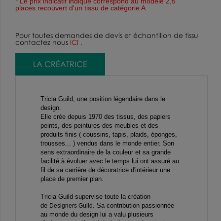
* Le prix indicatif indiqué correspond au modèle 2,5
places
recouvert d'un tissu de catégorie A
Pour toutes demandes de devis et échantillon de tissu
contactez nous
ICI
.
LA CRÉATRICE
Tricia Guild, une position légendaire dans le
design.
Elle crée depuis 1970 des tissus, des papiers
peints, des peintures des meubles et des
produits finis ( coussins, tapis, plaids, éponges,
trousses... ) vendus dans le monde entier. Son
sens extraordinaire de la couleur et sa grande
facilité à évoluer avec le temps lui ont assuré au
fil de sa carrière de décoratrice d'intérieur une
place de premier plan.
Tricia Guild supervise toute la création
de
.
Sa contribution passionnée
Designers Guild
au monde du design lui a valu plusieurs