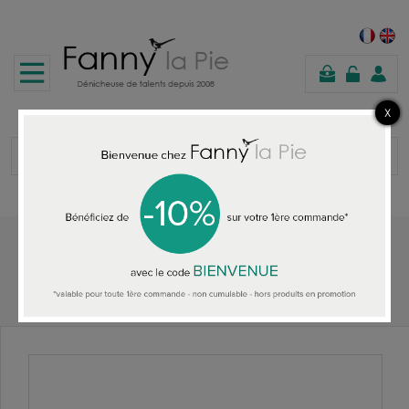
panier
Accueil
ACCESSOIRES MAISON
Designers Guild Canape Positano