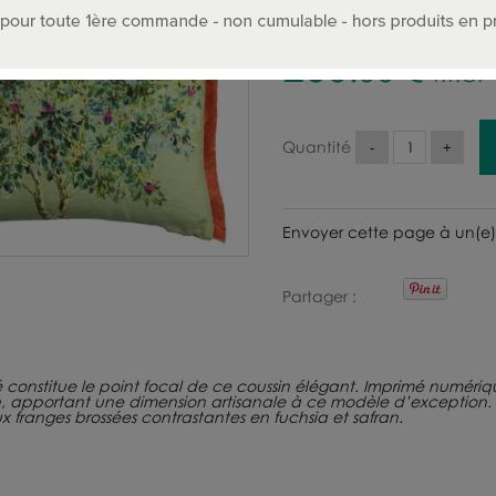
260
.00
€
T.T.C.
Quantité
Envoyer cette page à un(e)
Partager
 constitue le point focal de ce coussin élégant. Imprimé numérique
n, apportant une dimension artisanale à ce modèle d’exception. Le
ux franges brossées contrastantes en fuchsia et safran.