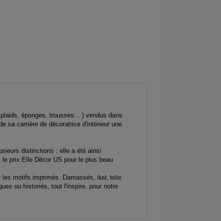
, plaids, éponges, trousses... ) vendus dans
de sa carrière de décoratrice d'intérieur une
ieurs distinctions : elle a été ainsi
t le prix Elle Décor US pour le plus beau
our les motifs imprimés. Damassés,
ikat,
toile
es ou historiés, tout l'inspire, pour notre