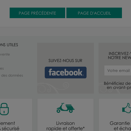
NS UTILES
INSCRIVEZ
 vente
NOTRE NEW
SUIVEZ-NOUS SUR
les
té des données
Bénéficiez de 
en avant-pr
iement
Livraison
Garantie 
 sécurisé
rapide et offerte*
et éch