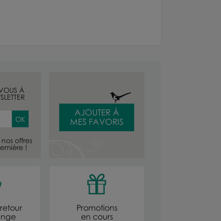
-VOUS À
SLETTER
AJOUTER À
MES FAVORIS
nos offres
emière !
retour
Promotions
ange
en cours