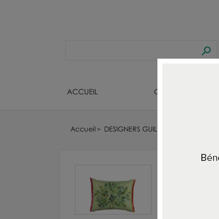
ACCUEIL
CREATEURS BIJOU
Accueil
DESIGNERS GUILD : TISSUS - PAPIERS