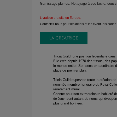
Garnissage plumes. Nettoyage à sec facile, couss
Livraison gratuite en Europe
.
Contactez nous pour les délais et les éventuels codes 
LA CRÉATRICE
Tricia Guild, une position légendaire dans 
Elle crée depuis 1970 des tissus, des papi
le monde entier. Son sens extraordinaire de
place de premier plan.
Tricia Guild supervise toute la création d
nommée membre honoraire du
Royal Colle
revêtement mural....
Connue pour son extraordinaire habileté d
, sont autant de noms qui évoquent 
de Jouy
plus grand bonheur.