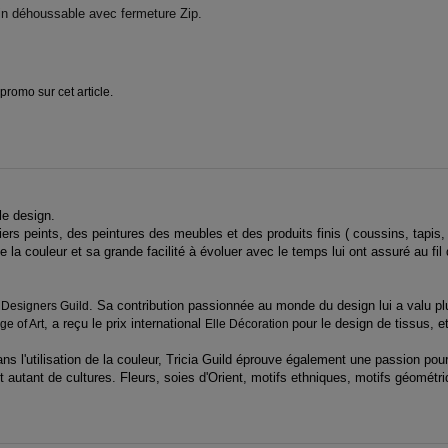
in déhoussable avec fermeture Zip.
promo sur cet article.
le design.
ers peints, des peintures des meubles et des produits finis ( coussins, tapis
 la couleur et sa grande facilité à évoluer avec le temps lui ont assuré au fil 
e
.
Sa contribution passionnée au monde du design lui a valu plus
Designers Guild
, a reçu le prix international
pour le design de tissus, e
ge of Art
Elle Décoration
ans l'utilisation de la couleur, Tricia Guild éprouve également une passion p
autant de cultures. Fleurs, soies d'Orient, motifs ethniques, motifs géométriqu