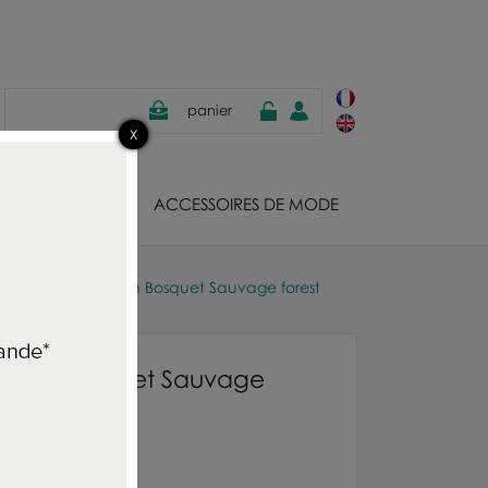
panier
JOUX
ACCESSOIRES DE MODE
gners Guild coussin Bosquet Sauvage forest
oussin Bosquet Sauvage