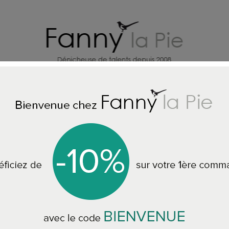
X
CREATEURS DECO MAISON
BI
 PEINTS - TAPIS - COUSSINS - PLAIDS - JETES DE LITS - CANAPES
Desi
Designers Guild c
forest
CCDG1696