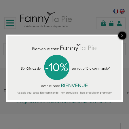
panier
Accueil
DESIGNERS GUILD : TISSUS - PAPIERS PEINTS - TAPIS - COUSSINS -
PLAIDS - JETES DE LITS - CANAPES
Designers Guild coussin Cork Stree Stripe Emerald