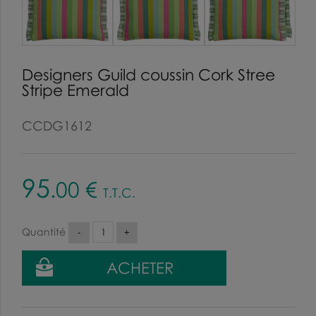
Designers Guild coussin Cork Stree
Stripe Emerald
CCDG1612
95
.00
€
T.T.C.
Quantité