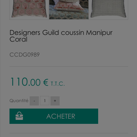
Designers Guild coussin Manipur
Coral
CCDG0989
110
.00
€
T.T.C.
Quantité