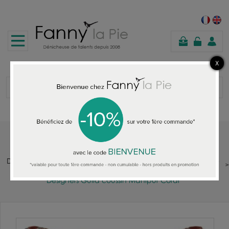
panier
Accueil
DESIGNERS GUILD : TISSUS - PAPIERS PEINTS - TAPIS - COUSSINS -
PLAIDS - JETES DE LITS - CANAPES
Designers Guild coussin Manipur Coral