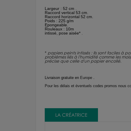
Largeur : 52 cm .
Raccord vertical 53 cm.
Raccord horizontal 52 cm.
Poids : 225 g/m
Epongeable.
Rouleaux : 10m
intissé, pose aisée* .
*
papiers peints intissés : Ils sont faciles à
problèmes liés à l'humidité comme les moisiss
précise que celle d'un papier encollé.
.
Livraison gratuite en
Europe
Pour les délais et éventuels codes promos nous co
LA CRÉATRICE