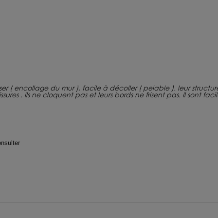
 poser ( encollage du mur ), facile à décoller ( pelable ). leur struct
ures . Ils ne cloquent pas et leurs bords ne frisent pas. Il sont fac
nsulter