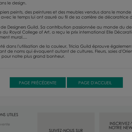
ans le design.
papiers peints, des peintures et des meubles vendus dans le monde 
 avec le temps lui ont assuré au fil de sa carrière de décoratrice 
n de
Designers Guild
. Sa contribution passionnée au monde du design
re du
Royal College of Art
, a reçu le prix international
Elle Décorat
ment mural....
é dans l'utilisation de la couleur, Tricia Guild éprouve également
ant de noms qui évoquent autant de cultures. Fleurs, soies d'Orien
re, pour notre plus grand bonheur.
NS UTILES
INSCRIVEZ
 vente
NOTRE NEW
SUIVEZ-NOUS SUR