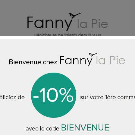
X
CREATEURS DECO MAISON
BI
Accueil
Designers Guild papier peint Chennai Fuchsia
Designers Guild p
PDG1143/01