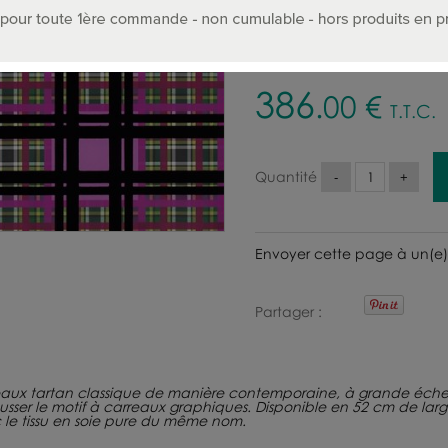
Choisir le coloris :
386
.00
€
T.T.C.
Quantité
Envoyer cette page à un(e)
Partager
reaux tartan classique de manière contemporaine, à grande éche
ausser le motif à carreaux graphiques. Disponible en 52 cm de larg
c le tissu en soie pure du même nom.