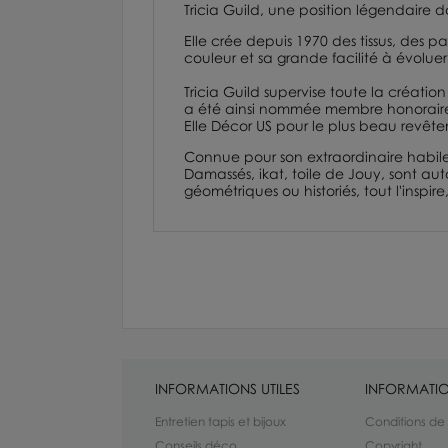
Tricia Guild, une position légendaire d
Elle crée depuis 1970 des tissus, des 
couleur et sa grande facilité à évoluer
Tricia Guild supervise toute la créatio
a été ainsi nommée membre honorai
Elle Décor US pour le plus beau revête
Connue pour son extraordinaire habilet
Damassés,
ikat,
toile de Jouy
, sont aut
géométriques ou historiés, tout l'inspi
INFORMATIONS UTILES
INFORMATIO
Entretien tapis et bijoux
Conditions de
Conseils déco
Copyright