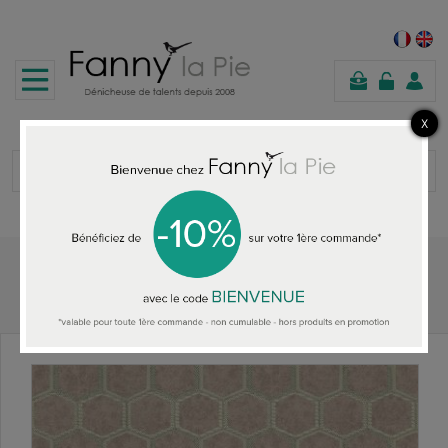
panier
Accueil
Designers Guild papier peint Manipur Amethyst