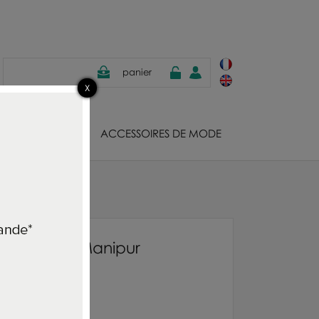
panier
JOUX
ACCESSOIRES DE MODE
pur
apier peint Manipur