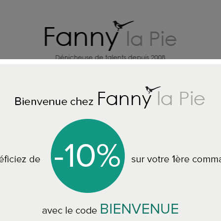
X
CREATEURS DECO MAISON
BI
ueil
ACCESSOIRES MAISON
Designers Guild papier peint Mani
Designers Guild p
PDG1121 7 coloris