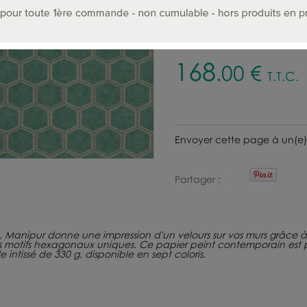
Choisir le coloris :
168
.00
€
T.T.C.
Envoyer cette page à un(e)
Partager
Manipur donne une impression d'un velours sur vos murs grâce à s
motifs hexagonaux uniques. Ce papier peint contemporain est par
intissé de 330 g, disponible en sept coloris.