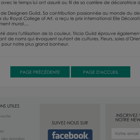
 avec le temps lui ont assuré au fil de sa carrière de décoratrice 
n de
Designers Guild
. Sa contribution passionnée au monde du design
re du
Royal College of Art
, a reçu le prix international
Elle Décorat
ment mural....
é dans l'utilisation de la couleur, Tricia Guild éprouve également
ant de noms qui évoquent autant de cultures. Fleurs, soies d'Orien
re, pour notre plus grand bonheur.
NS UTILES
INSCRIVEZ
 vente
NOTRE NEW
SUIVEZ-NOUS SUR
les
té des données