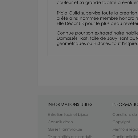
couleur et sa grande facilité à évoluer
Tricia Guild supervise toute la créatio
a été ainsi nommée membre honorai
Elle Décor US pour le plus beau revête
Connue pour son extraordinaire habilet
Damassés,
ikat,
toile de Jouy
, sont aut
géométriques ou historiés, tout l'inspi
INFORMATIONS UTILES
INFORMATIO
Entretien tapis et bijoux
Conditions de
Conseils déco
Copyright
Qui est Fanny-la-pie
Mentions léga
Disponibilités des produits
Confidentiali