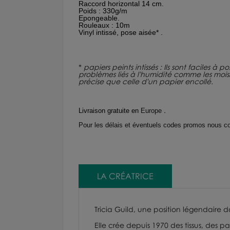
Raccord horizontal 14 cm.
Poids : 330g/m
Epongeable.
Rouleaux : 10m
Vinyl intissé, pose aisée* .
*
papiers peints intissés : Ils sont faciles à
problèmes liés à l'humidité comme les moisiss
précise que celle d'un papier encollé.
.
Livraison gratuite en
Europe
Pour les délais et éventuels codes promos nous co
LA CRÉATRICE
Tricia Guild, une position légendaire d
Elle crée depuis 1970 des tissus, des 