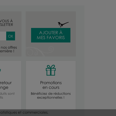
-VOUS À
SLETTER
AJOUTER À
MES FAVORIS
nos offres
emière !
retour
Promotions
ange
en cours
uits sont
Bénéficiez de réductions
is
exceptionnelles !
statistiques et commerciales.