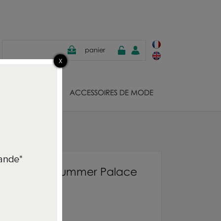
panier
JOUX
ACCESSOIRES DE MODE
lace Grape
apier peint Summer Palace