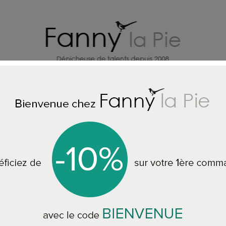
X
CREATEURS DECO MAISON
BI
OUS LES PAPIERS PEINTS
Designers Guild papier peint Summer Pa
Designers Guild p
Grape
PDG657/02