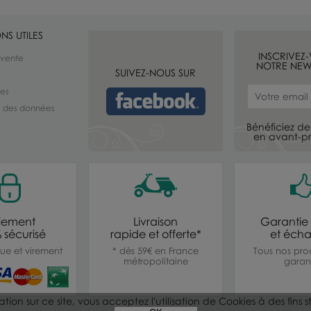
NS UTILES
INSCRIVEZ
 vente
NOTRE NEW
SUIVEZ-NOUS SUR
les
té des données
Bénéficiez de 
en avant-pr
iement
Livraison
Garantie 
 sécurisé
rapide et offerte*
et éch
ue et virement
* dès 59€ en France
Tous nos prod
métropolitaine
garant
ion sur ce site, vous acceptez l'utilisation de Cookies à des fins 