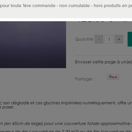
428
.00
€
T.T.C.
Quantité
Envoyer cette page à un(e)
Partager
son dégradé et ces glycines imprimées numériquement, offre un
à poser.
m (en 45cm de large) pour une couverture totale approximative 
longeur de 4m ( couverture de 7,20 m2) ou de 5m (couverture d