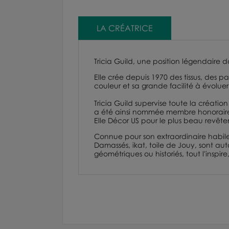
LA CRÉATRICE
Tricia Guild, une position légendaire d
Elle crée depuis 1970 des tissus, des 
couleur et sa grande facilité à évoluer
Tricia Guild supervise toute la créatio
a été ainsi nommée membre honorai
Elle Décor US pour le plus beau revête
Connue pour son extraordinaire habilet
Damassés,
ikat,
toile de Jouy
, sont aut
géométriques ou historiés, tout l'inspi