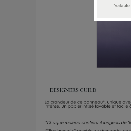
La grandeur de ce panneau*, unique avec 
intense. Un papier intissé lavable et facile 
*
Chaque rouleau contient 4 longeurs de 3
**Egalement disponible sur demande, en 