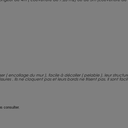
 poser ( encollage du mur ), facile à décoller ( pelable ). leur struct
ures . Ils ne cloquent pas et leurs bords ne frisent pas. Il sont fac
us consulter
.