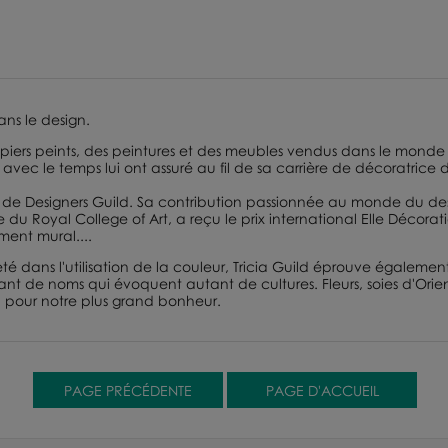
ans le design.
papiers peints, des peintures et des meubles vendus dans le monde 
 avec le temps lui ont assuré au fil de sa carrière de décoratrice 
n de
Designers Guild
. Sa contribution passionnée au monde du design
re du
Royal College of Art
, a reçu le prix international
Elle Décorat
ment mural....
é dans l'utilisation de la couleur, Tricia Guild éprouve également
ant de noms qui évoquent autant de cultures. Fleurs, soies d'Orien
re, pour notre plus grand bonheur.