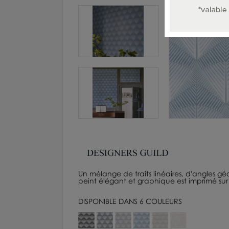
Un mélange de traits linéaires, d'angles 
peint élégant et graphique est imprimé sur u
DISPONIBLE DANS 6 COULEURS