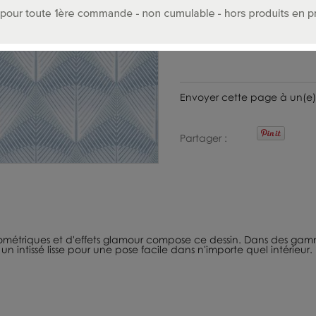
112
.00
€
T.T.C.
Envoyer cette page à un(e)
Partager
géométriques et d'effets glamour compose ce dessin. Dans des ga
n intissé lisse pour une pose facile dans n'importe quel intérieur.