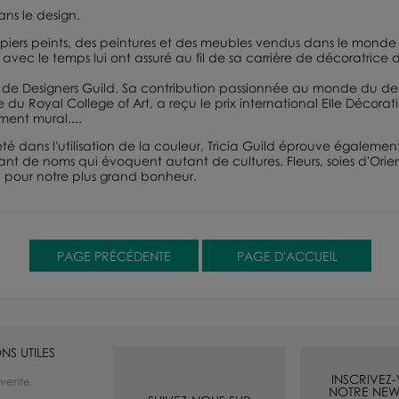
ans le design.
papiers peints, des peintures et des meubles vendus dans le monde 
 avec le temps lui ont assuré au fil de sa carrière de décoratrice 
n de
Designers Guild
. Sa contribution passionnée au monde du design
re du
Royal College of Art
, a reçu le prix international
Elle Décorat
ment mural....
é dans l'utilisation de la couleur, Tricia Guild éprouve également
ant de noms qui évoquent autant de cultures. Fleurs, soies d'Orien
re, pour notre plus grand bonheur.
NS UTILES
INSCRIVEZ
 vente
NOTRE NEW