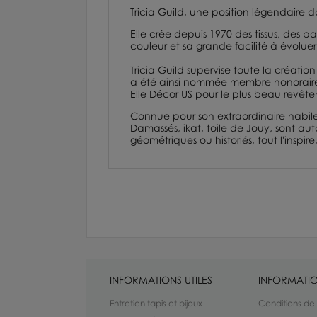
Tricia Guild, une position légendaire d
Elle crée depuis 1970 des tissus, des 
couleur et sa grande facilité à évoluer
Tricia Guild supervise toute la créatio
a été ainsi nommée membre honorai
Elle Décor US pour le plus beau revête
Connue pour son extraordinaire habilet
Damassés,
ikat,
toile de Jouy
, sont aut
géométriques ou historiés, tout l'inspi
INFORMATIONS UTILES
INFORMATIO
Entretien tapis et bijoux
Conditions de