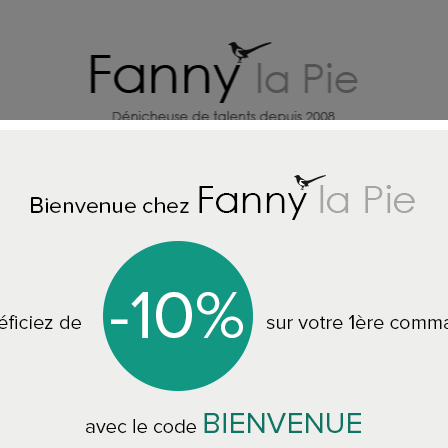
X
CREATEURS DECO MAISON
BI
Accueil
Designers Guild papier peint Veren Ocean
Designers Guild p
PDG1032/04