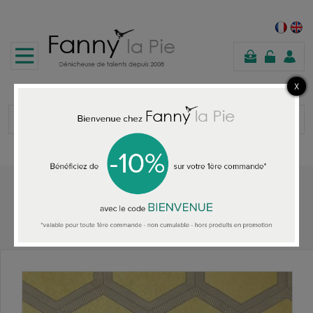
panier
Accueil
TOUS LES PAPIERS PEINTS
Designers Guild papier peint Zardozi Alchemilla