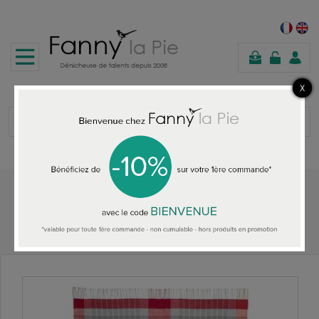
panier
Accueil
ACCESSOIRES MAISON
Designers Guild plaid Bankura Pimento