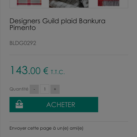
Designers Guild plaid Bankura
Pimento
BLDG0292
143
.00
€
T.T.C.
Quantité
Envoyer cette page à un(e) ami(e)