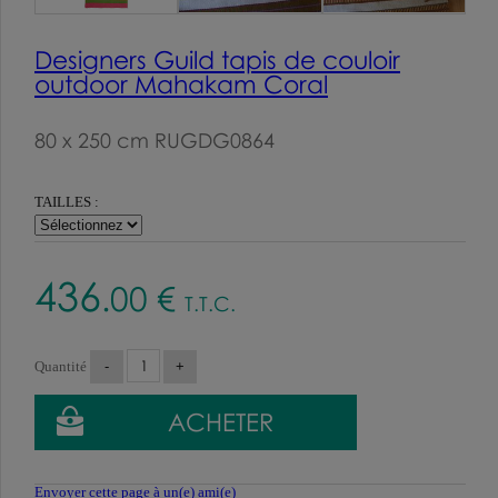
Designers Guild tapis de couloir
outdoor Mahakam Coral
80 x 250 cm RUGDG0864
TAILLES :
436
.00
€
T.T.C.
Quantité
Envoyer cette page à un(e) ami(e)