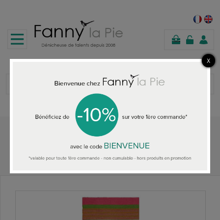
panier
Accueil
TAPIS DE COULOIR DESIGNERS GUILD
Designers Guild tapis de couloir outdoor Mahakam Coral