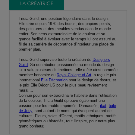
LA CRÉATRICE
Tricia Guild, une position légendaire dans le design.
Elle crée depuis 1970 des tissus, des papiers peints,
des peintures et des meubles vendus dans le monde
entier. Son sens extraordinaire de la couleur et sa
grande facilité à évoluer avec le temps lui ont assuré au
fil de sa carrière de décoratrice d'intérieur une place de
premier plan.
Tricia Guild supervise toute la création de
Designers
Guild
. Sa contribution passionnée au monde du design
lui a valu plusieurs distinctions : elle a été ainsi nommée
membre honoraire du
Royal College of Art
, a reçu le prix
international
Elle Décoration
pour le design de tissus, et
le prix Elle Décor US pour le plus beau revêtement
mural....
Connue pour son extraordinaire habileté dans l'utilisation
de la couleur, Tricia Guild éprouve également une
passion pour les motifs imprimés. Damassés,
ikat,
toile
de Jouy
, sont autant de noms qui évoquent autant de
cultures. Fleurs, soies d'Orient, motifs ethniques, motifs
géométriques ou historiés, tout l'inspire, pour notre plus
grand bonheur.