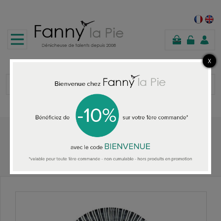
panier
Accueil
TAPIS DESIGNERS GUILD
Designers Guild tapis Koshi walnut