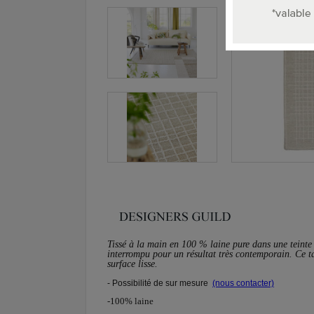
Tissé à la main en 100 % laine pure dans une teinte n
interrompu pour un résultat très contemporain. Ce ta
surface lisse.
- Possibilité de sur mesure
(nous contacter)
-100% laine