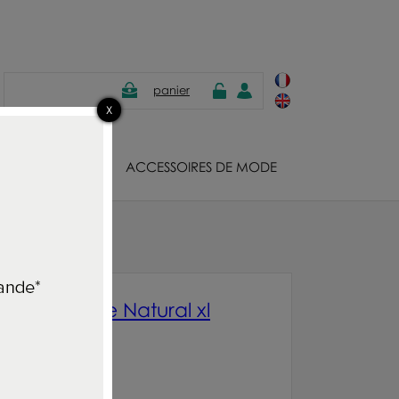
panier
JOUX
ACCESSOIRES DE MODE
apis Mayenne Natural xl
0933