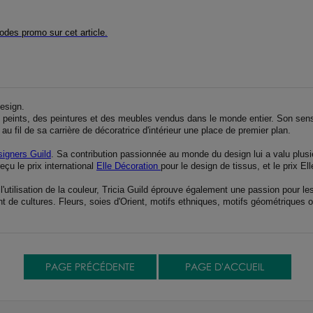
odes promo sur cet article.
design.
s peints, des peintures et des meubles vendus dans le monde entier. Son sens 
 au fil de sa carrière de décoratrice d'intérieur une place de premier plan.
igners Guild
. Sa contribution passionnée au monde du design lui a valu plusi
reçu le prix international
Elle Décoration
pour le design de tissus, et le prix 
l'utilisation de la couleur, Tricia Guild éprouve également une passion pour
 de cultures. Fleurs, soies d'Orient, motifs ethniques, motifs géométriques ou 