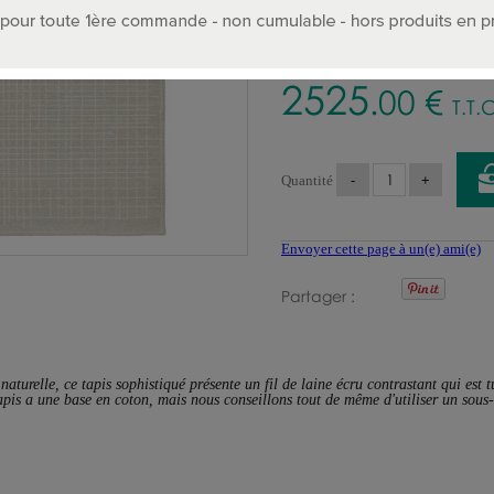
TAILLES :
2525
.00
€
T.T.
Quantité
Envoyer cette page à un(e) ami(e)
Partager
aturelle, ce tapis sophistiqué présente un fil de laine écru contrastant qui est t
pis a une base en coton, mais nous conseillons tout de même d'utiliser un sous-t