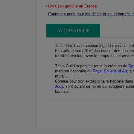
- Livraison gratuite en Europe
.
-
Contactez nous pour les délais et les éventuels c
LA CRÉATRICE
Tricia Guild, une position légendaire dans le 
Elle crée depuis 1970 des tissus, des papier
facilité à évoluer avec le temps lui ont assuré
Tricia Guild supervise toute la création de
Des
membre honoraire du
Royal College of Art
, a 
mural....
Connue pour son extraordinaire habileté dans 
Jouy
, sont autant de noms qui évoquent autant
bonheur.