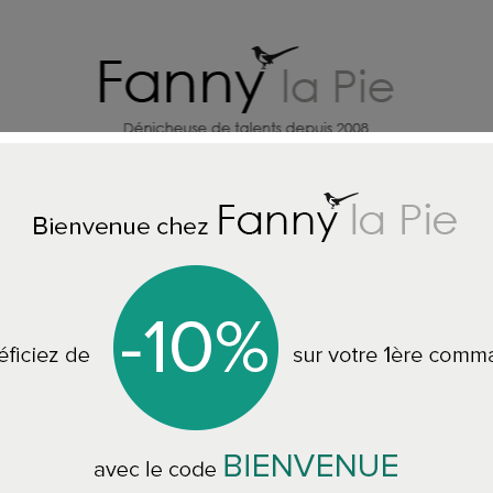
X
CREATEURS DECO MAISON
BI
Accueil
Designers Guild tapis Mayenne Natural xl
Designers Guild t
250 x 350 cm RUGDG