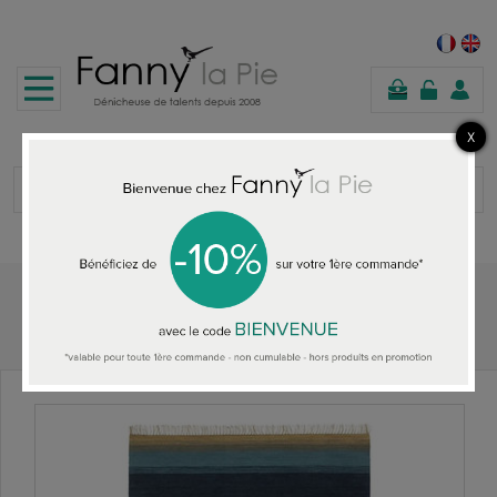
panier
Accueil
Designers Guild tapis Mikome Indigo large