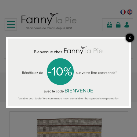
panier
Accueil
Designers Guild tapis Portminster ochre large