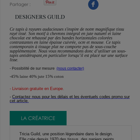
Partager
Ce tapis à rayures audacieuses s'inspire de notre magnifique tissu
rayé tissé. Son motif à chevrons intégral en jute naturel et laine
chocolat est rehaussé par des bandes horizontales colorées
contrastantes en laine épaisse cuivrée, ocre et mousse. Ce tapis
contemporain à tissage plat ne comporte pas de sous-couche
supplémentaire. Nous vous recommandons donc d’utiliser un sous-
tapis antidérapant,en particulier lorsqu’il est placé sur une surface
lisse.
- Possibilité de sur mesure
(nous contacter)
-45% laine 40% jute 15% coton
- Livraison gratuite en Europe
.
-
Contactez nous pour les délais et les éventuels codes promo sur
cet article.
LA CRÉATRICE
Tricia Guild, une position légendaire dans le design.
Elle crée depuis 1970 des tissus, des papiers peints,