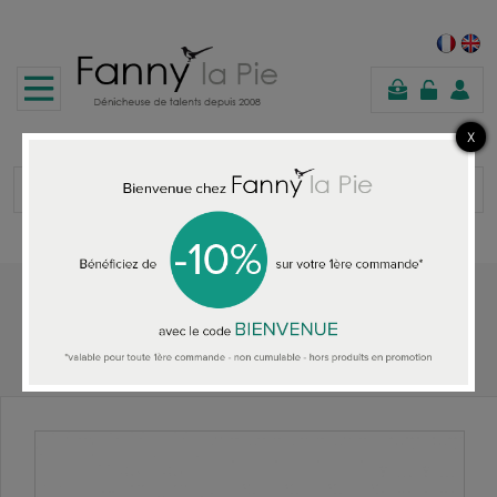
panier
Accueil
TOUTES LES BOUCLES D'OREILLES
Désirée Schmidt Boucles d'oreilles Nova