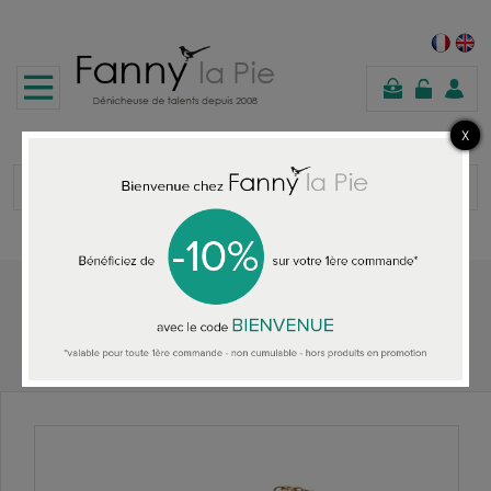
panier
Accueil
TOUS LES BRACELETS
Judith Benita bracelet Infini Pétrole