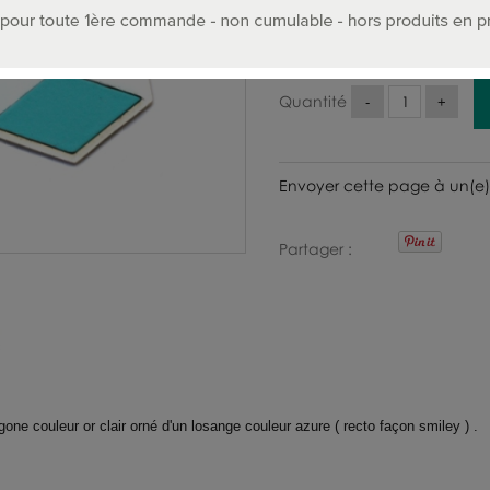
47
.00
€
T.T.C.
Quantité
Envoyer cette page à un(e)
Partager
ne couleur or clair orné d'un losange couleur azure ( recto façon smiley ) .