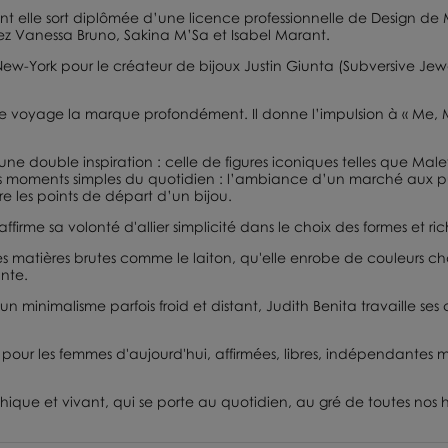
ont elle sort diplômée d’une licence professionnelle de Design d
hez
Vanessa Bruno
,
Sakina M’Sa
et
Isabel Marant
.
à New-York pour le créateur de bijoux
Justin Giunta
(Subversive Jewe
 voyage la marque profondément. Il donne l’impulsion à « Me, My
 une double inspiration : celle de figures iconiques telles que M
 des moments simples du quotidien : l’ambiance d’un marché aux p
e les points de départ d’un bijou.
 affirme sa volonté d'allier simplicité dans le choix des formes et ri
 des matières brutes comme le laiton, qu'elle enrobe de couleurs c
ante.
n minimalisme parfois froid et distant, Judith Benita travaille ses
s pour les femmes d'aujourd'hui, affirmées, libres, indépendantes 
hique et vivant, qui se porte au quotidien, au gré de toutes nos 