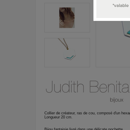
Collier de créateur
, ras de cou, composé d'un hexago
Longueur 20 cm.
Bijou fantaisie
livré dans une délicate pochette .