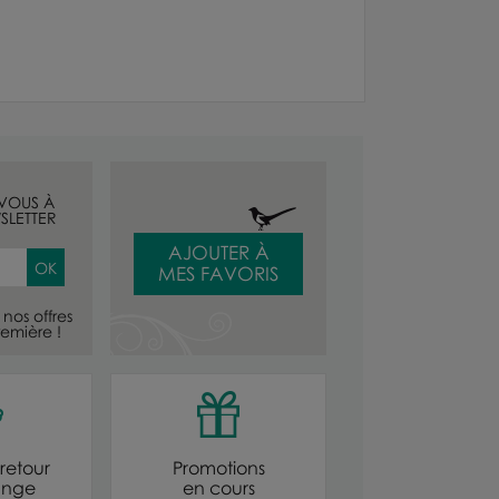
-VOUS À
SLETTER
AJOUTER À
MES FAVORIS
nos offres
emière !
retour
Promotions
ange
en cours