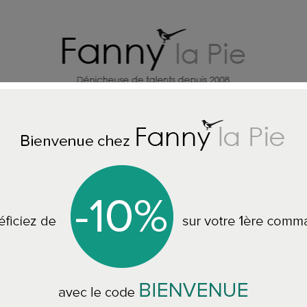
X
CREATEURS DECO MAISON
BI
Accueil
TOUS LES COLLIERS
Judith Benita collier Volt azur
Judith Benita collie