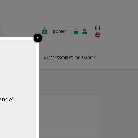
panier
JOUX
ACCESSOIRES DE MODE
r Volt azur