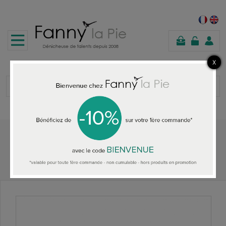
panier
Accueil
TOUTES LES BAGUES
Les Femmes à Barbes Bague Pop Bicolore Noir/Bleu Vert