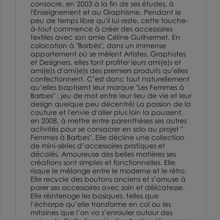
consacre, en 2003 à la fin de ses études, à
l'Enseignement et au Graphisme. Pendant le
peu de temps libre qu'il lui reste, cette touche-
à-tout commence à créer des accessoires
textiles avec son amie Céline Guilhermet. En
colocation à "Barbès", dans un immense
appartement où se mèlent Artistes, Graphistes
et Designers, elles font profiter leurs ami(e)s et
ami(e)s d'ami(e)s des premiers produits qu'elles
confectionnent. C’est donc tout naturellement
qu’elles baptisent leur marque "Les Femmes à
Barbes" : jeu de mot entre leur lieu de vie et leur
design quelque peu décentré! La passion de la
couture et l'envie d'aller plus loin la poussent,
en 2008, à mettre entre parenthèses ses autres
activités pour se consacrer en solo au projet "
Femmes à Barbes". Elle décline une collection
de mini-séries d’accessoires pratiques et
décalés. Amoureuse des belles matières ses
créations sont simples et fonctionnelles. Elle
risque le mélange entre le moderne et le rétro.
Elle recycle des boutons anciens et s’amuse à
parer ses accessoires avec soin et délicatesse.
Elle réinterroge les basiques, telles que
l’écharpe qu’elle transforme en col ou les
mitaines que l’on va s’enrouler autour des