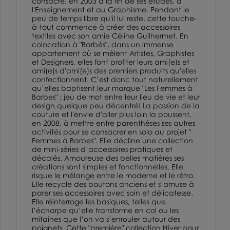
consacre, en 2003 à la fin de ses études, à
l'Enseignement et au Graphisme. Pendant le
peu de temps libre qu'il lui reste, cette touche-
à-tout commence à créer des accessoires
textiles avec son amie Céline Guilhermet. En
colocation à "Barbès", dans un immense
appartement où se mèlent Artistes, Graphistes
et Designers, elles font profiter leurs ami(e)s et
ami(e)s d'ami(e)s des premiers produits qu'elles
confectionnent. C’est donc tout naturellement
qu’elles baptisent leur marque "Les Femmes à
Barbes" : jeu de mot entre leur lieu de vie et leur
design quelque peu décentré! La passion de la
couture et l'envie d'aller plus loin la poussent,
en 2008, à mettre entre parenthèses ses autres
activités pour se consacrer en solo au projet "
Femmes à Barbes". Elle décline une collection
de mini-séries d’accessoires pratiques et
décalés. Amoureuse des belles matières ses
créations sont simples et fonctionnelles. Elle
risque le mélange entre le moderne et le rétro.
Elle recycle des boutons anciens et s’amuse à
parer ses accessoires avec soin et délicatesse.
Elle réinterroge les basiques, telles que
l’écharpe qu’elle transforme en col ou les
mitaines que l’on va s’enrouler autour des
poignets. Cette "première" collection Hiver pour