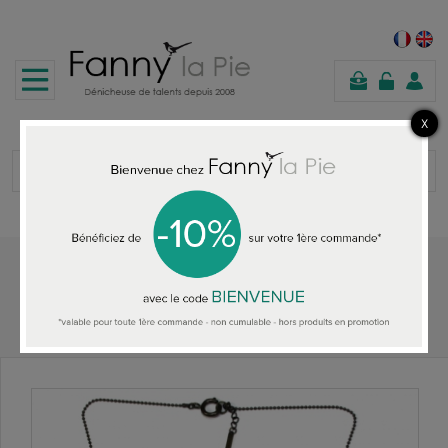
panier
Accueil
TOUS LES COLLIERS
Les Femmes à Barbes Collier Pop Bicolore Bleu/Moutarde