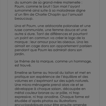
du surnom de sa grand-mère maternelle :
Poum, comme le bruit ! Son mari l’ayant
surnommé ainsi suite à sa maladresse digne
d’un film de Charlie Chaplin qui l’amusait
beaucoup.
Lina et Poum, une aristocrate polonaise et une
russe communiste, une femme douce et une
autre si dure. Tant de différences et pourtant
un point en commun va créer le logo de la
marque : leur amour pour les oiseaux. Lina les
aimait en cage dans son appartement parisien
pendant que Poum les admirait dans son
jardin.
Le thème de la marque, comme un hommage,
est trouvé.
Emeline se forme au travail du laiton et met en
pratique son expérience de l’équilibre et des
volumes en s’exprimant sur des sujets naturels.
Une micro-ménagerie prend alors vie et se
développe à chaque saison, découpée en
métal couleur bronze ou or pâle, ni trop
expressive, ni trop anodine. Chaque forme est
étudiée d’après photos ou illustrations
encyclopédiques pour être ensuite amenée