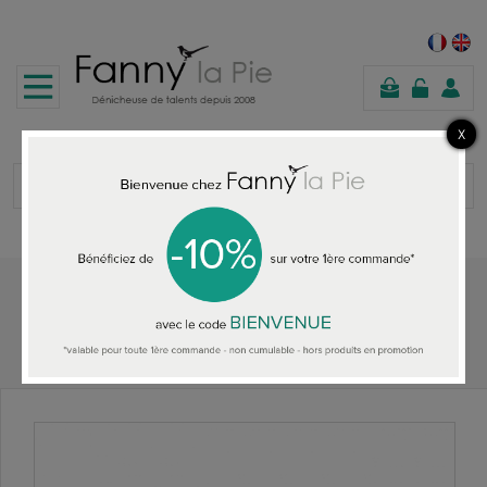
panier
Accueil
TOUS LES COLLIERS
Lina Poum Collier Scarabeus bleu nuit