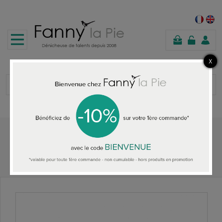
panier
Accueil
TOUS LES COLLIERS
Lina Poum Collier Scarabeus emeraude