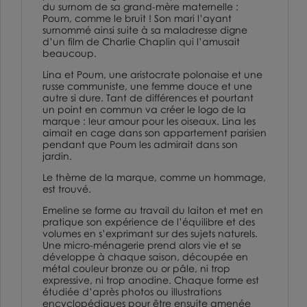
du surnom de sa grand-mère maternelle :
Poum, comme le bruit ! Son mari l’ayant
surnommé ainsi suite à sa maladresse digne
d’un film de Charlie Chaplin qui l’amusait
beaucoup.
Lina et Poum, une aristocrate polonaise et une
russe communiste, une femme douce et une
autre si dure. Tant de différences et pourtant
un point en commun va créer le logo de la
marque : leur amour pour les oiseaux. Lina les
aimait en cage dans son appartement parisien
pendant que Poum les admirait dans son
jardin.
Le thème de la marque, comme un hommage,
est trouvé.
Emeline se forme au travail du laiton et met en
pratique son expérience de l’équilibre et des
volumes en s’exprimant sur des sujets naturels.
Une micro-ménagerie prend alors vie et se
développe à chaque saison, découpée en
métal couleur bronze ou or pâle, ni trop
expressive, ni trop anodine. Chaque forme est
étudiée d’après photos ou illustrations
encyclopédiques pour être ensuite amenée