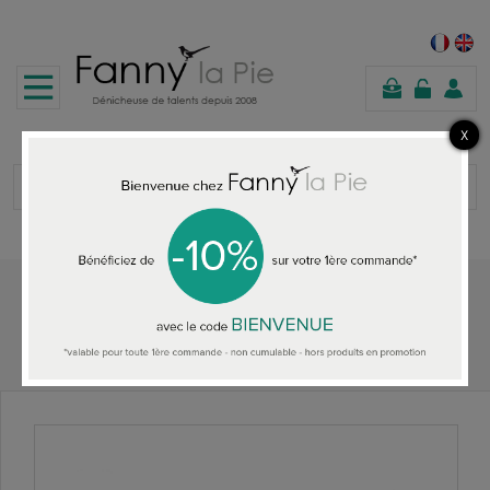
panier
Accueil
TOUS LES COLLIERS
Louise Hendricks collier My Sea plaqué or/corail rose