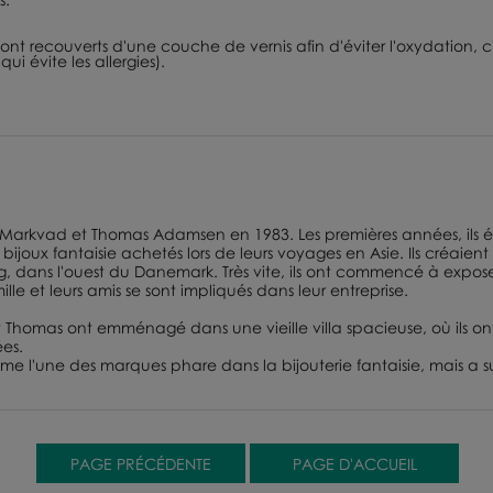
ont recouverts d'une couche de vernis afin d'éviter l'oxydation, c'
ui évite les allergies).
rkvad et Thomas Adamsen en 1983. Les premières années, ils étaie
joux fantaisie achetés lors de leurs voyages en Asie. Ils créaient
dans l'ouest du Danemark. Très vite, ils ont commencé à exposer
lle et leurs amis se sont impliqués dans leur entreprise.
omas ont emménagé dans une vieille villa spacieuse, où ils ont i
ées.
e l'une des marques phare dans la bijouterie fantaisie, mais a su 