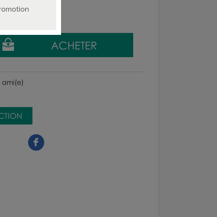
 ami(e)
ECTION