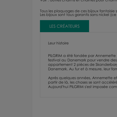
Tous les plaquages de ces
bijoux fantaisie
s
Les bijoux sont tous garantis sans nickel (ce q
LES CRÉATEURS
Leur histoire
PILGRIM a été fondée par Annemette Ma
festival au Danemark pour vendre des bi
appartement 2 pièces de Skanderborg, 
Danemark. Au fur et à mesure, leur fami
Après quelques années, Annemette et Th
partir de là, les choses se sont accélér
Aujourd'hui PILGRIM s'est imposée comm