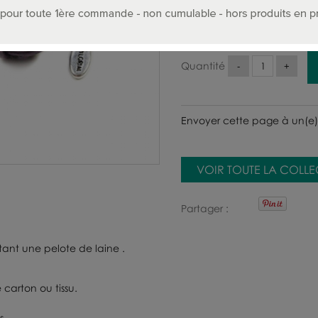
20
.00
€
T.T.C.
Quantité
Envoyer cette page à un(e)
VOIR TOUTE LA COLL
Partager
tant une pelote de laine .
 carton ou tissu.
s.