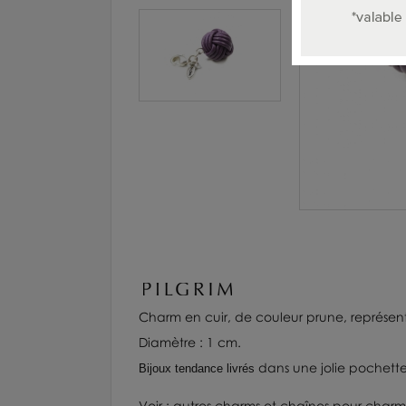
Charm
en cuir, de couleur prune, représen
Diamètre : 1 cm.
dans une jolie pochette
Bijoux tendance
livrés
Voir :
autres charms
et
chaînes pour charm