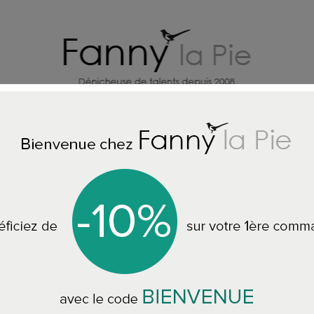
X
CREATEURS DECO MAISON
BI
Accueil
COLLIERS PILGRIM
Pilgrim Charm Pelote prune
Pilgrim Charm Pel