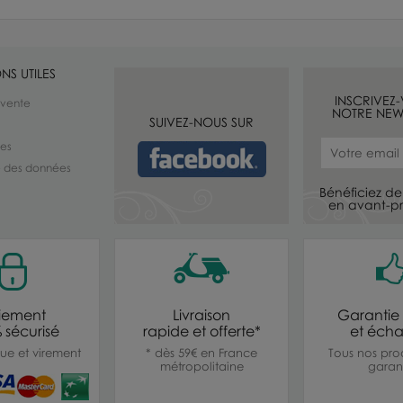
NS UTILES
INSCRIVEZ
 vente
NOTRE NEW
SUIVEZ-NOUS SUR
les
té des données
Bénéficiez de 
en avant-pr
iement
Livraison
Garantie 
 sécurisé
rapide et offerte*
et éch
ue et virement
* dès 59€ en France
Tous nos prod
métropolitaine
garant