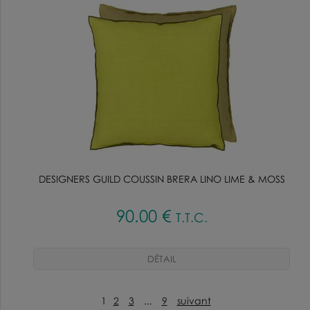
DESIGNERS GUILD COUSSIN BRERA LINO LIME & MOSS
90
.00
€
T.T.C.
1
2
3
...
9
suivant