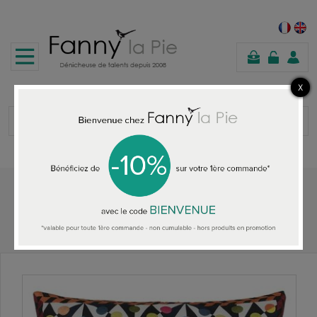
panier
Accueil
TOUS LES COUSSINS
Christian Lacroix coussin Mila Tomate