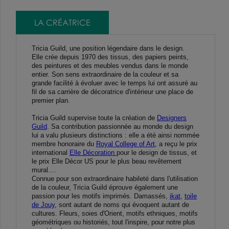
LA CRÉATRICE
Tricia Guild, une position légendaire dans le design.
Elle crée depuis 1970 des tissus, des papiers peints,
des peintures et des meubles vendus dans le monde
entier. Son sens extraordinaire de la couleur et sa
grande facilité à évoluer avec le temps lui ont assuré au
fil de sa carrière de décoratrice d'intérieur une place de
premier plan.
Tricia Guild supervise toute la création de
Designers
Guild
. Sa contribution passionnée au monde du design
lui a valu plusieurs distinctions : elle a été ainsi nommée
membre honoraire du
Royal College of Art
, a reçu le prix
international
Elle Décoration
pour le design de tissus, et
le prix Elle Décor US pour le plus beau revêtement
mural....
Connue pour son extraordinaire habileté dans l'utilisation
de la couleur, Tricia Guild éprouve également une
passion pour les motifs imprimés. Damassés,
ikat,
toile
de Jouy
, sont autant de noms qui évoquent autant de
cultures. Fleurs, soies d'Orient, motifs ethniques, motifs
géométriques ou historiés, tout l'inspire, pour notre plus