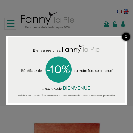
panier
Accueil
TAPIS DESIGNERS GUILD
Designers Guild tapis Savoie Coral