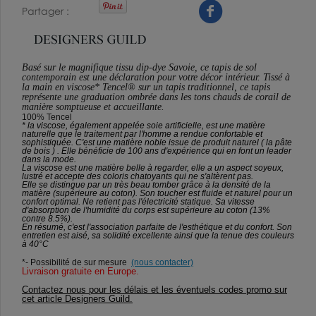
Partager
Basé sur le magnifique tissu dip-dye Savoie, ce tapis de sol
contemporain est une déclaration pour votre décor intérieur. Tissé à
la main en viscose* Tencel® sur un tapis traditionnel, ce tapis
représente une graduation ombrée dans les tons chauds de corail de
manière somptueuse et accueillante.
100% Tencel
* la viscose, également appelée soie artificielle, est une matière
naturelle que le traitement par l'homme a rendue confortable et
sophistiquée. C'est une matière noble issue de produit naturel ( la pâte
de bois ) . Elle bénéficie de 100 ans d'expérience qui en font un leader
dans la mode.
La viscose est une matière belle à regarder, elle a un aspect soyeux,
lustré et accepte des coloris chatoyants qui ne s'altèrent pas.
Elle se distingue par un très beau tomber grâce à la densité de la
matière (supérieure au coton). Son toucher est fluide et naturel pour un
confort optimal. Ne retient pas l'électricité statique. Sa vitesse
d'absorption de l'humidité du corps est supérieure au coton (13%
contre 8.5%).
En résumé, c'est l'association parfaite de l'esthétique et du confort. Son
entretien est aisé, sa solidité excellente ainsi que la tenue des couleurs
à 40°C
*- Possibilité de sur mesure
(nous contacter)
Livraison gratuite en Europe
.
Contactez nous pour les délais et les éventuels codes promo sur
cet article Designers Guild.