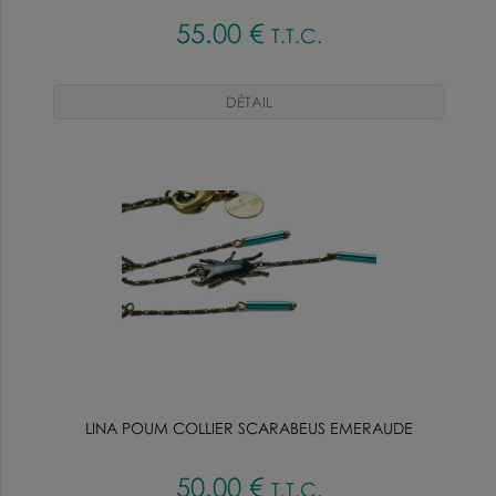
55
.00
€
T.T.C.
LINA POUM COLLIER SCARABEUS EMERAUDE
50
.00
€
T.T.C.