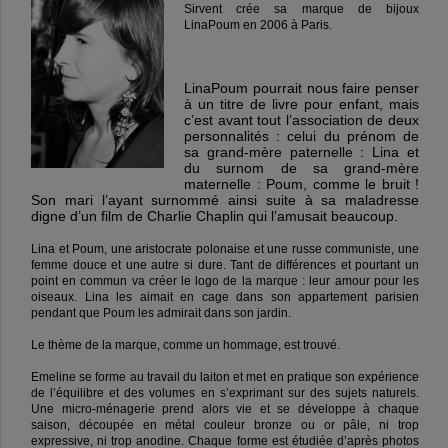
Sirvent crée sa marque de bijoux
LinaPoum en 2006 à Paris.
LinaPoum pourrait nous faire penser
à un titre de livre pour enfant, mais
c’est avant tout l’association de deux
personnalités : celui du prénom de
sa grand-mère paternelle : Lina et
du surnom de sa grand-mère
maternelle : Poum, comme le bruit !
Son mari l’ayant surnommé ainsi suite à sa maladresse
digne d’un film de Charlie Chaplin qui l’amusait beaucoup.
Lina et Poum, une aristocrate polonaise et une russe communiste, une
femme douce et une autre si dure. Tant de différences et pourtant un
point en commun va créer le logo de la marque : leur amour pour les
oiseaux. Lina les aimait en cage dans son appartement parisien
pendant que Poum les admirait dans son jardin.
Le thème de la marque, comme un hommage, est trouvé.
Emeline se forme au travail du laiton
et met en pratique son expérience
de l’équilibre et des volumes en s’exprimant sur des sujets naturels.
Une micro-ménagerie prend alors vie et se développe à chaque
saison, découpée en métal couleur bronze ou or pâle, ni trop
expressive, ni trop anodine. Chaque forme est étudiée d’après photos