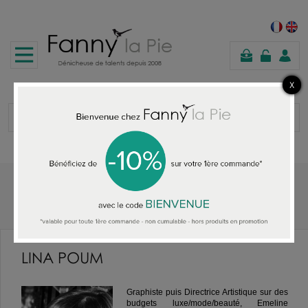
panier
Accueil
LINA POUM
LINA POUM
Graphiste puis Directrice Artistique sur des
budgets luxe/mode/beauté, Emeline